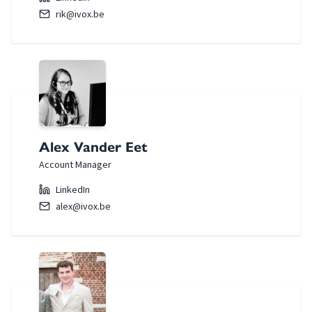
rik@ivox.be
Alex Vander Eet
Account Manager
LinkedIn
alex@ivox.be