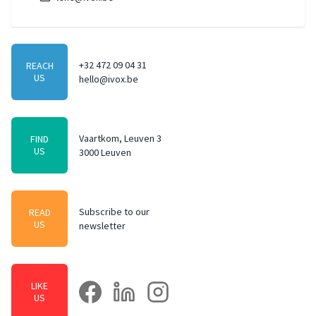
+32 472 09 04 31
REACH
US
hello@ivox.be
Vaartkom, Leuven 3
FIND
US
3000 Leuven
Subscribe to our
READ
US
newsletter
LIKE
facebook
linkedin
instagram
US