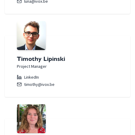
luna@ivox.be
Timothy Lipinski
Project Manager
LinkedIn
timothy@ivox.be