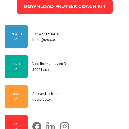
DOWNLOAD PRUTSER COACH KIT
+32 472 09 04 31
REACH
US
hello@ivox.be
Vaartkom, Leuven 3
FIND
US
3000 Leuven
Subscribe to our
READ
US
newsletter
LIKE
facebook
linkedin
instagram
US